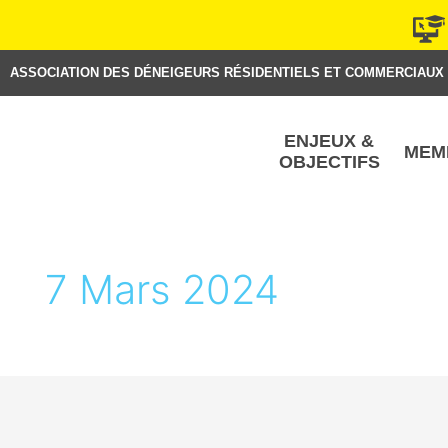
Aller
au
contenu
ASSOCIATION DES DÉNEIGEURS RÉSIDENTIELS ET COMMERCIAUX
ENJEUX &
MEM
OBJECTIFS
7 Mars 2024
Entrevue
–
Les