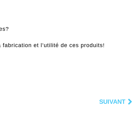
des?
abrication et l’utilité de ces produits!
SUIVANT
Su