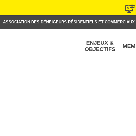
Aller
au
contenu
ASSOCIATION DES DÉNEIGEURS RÉSIDENTIELS ET COMMERCIAUX
ENJEUX &
MEM
OBJECTIFS